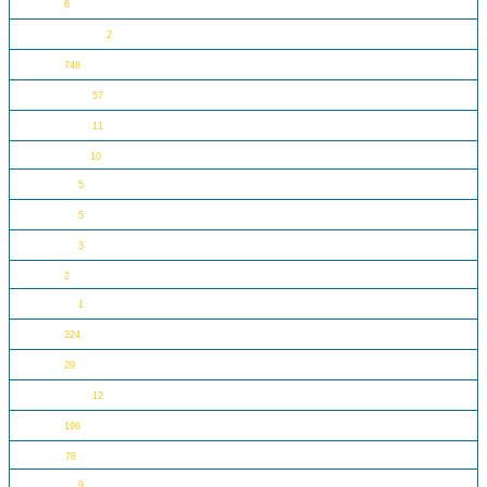
典藏
6
塞尔达传说
2
人仔
746
悟空小侠
57
邪恶女巫
11
Bricklink
10
海贼王
5
星期三
5
布鲁伊
3
Nike
2
地平线
1
促销
324
周边
29
神偷奶爸
12
教育
196
Dots
78
阿凡达
9