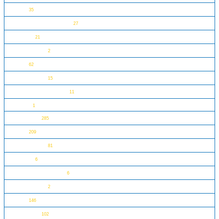
精灵
35
乐高幻影忍者大电影
27
独角猫
21
飞天小女警
2
次元
62
加勒比海盗
15
DC超级英雄美少女
11
Boost
1
生化战士
285
城堡
209
合体小精灵
81
史酷比
6
愤怒的小鸟大电影
6
超能敢死队
2
太空
146
气功传奇
102