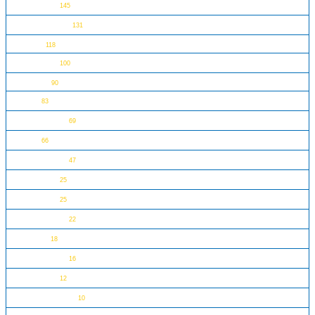
我的世界
145
DC超级英雄
131
Icons
118
超级赛车
100
IDEAS
90
经典
83
侏罗纪世界
69
建筑
66
梦境城猎人
47
植物系列
25
艺术生活
25
刺猬索尼克
22
宝可梦
18
动物森友会
16
堡垒之夜
12
加比的娃娃屋
10