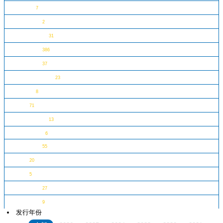
维京人
7
降世神通
2
阿尔法部队
31
经典城市
386
世界城市
37
经典小拼砌师
23
蜘蛛侠
8
探险
71
疯狂特技岛
13
Discovery
6
电影片场
55
西部
20
米奇
5
海底世界
27
时空旅行
9
发行年份