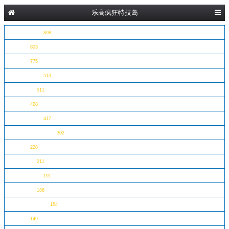
乐高疯狂特技岛
星球大战
808
得宝
803
城市
775
创意百变
513
好朋友
511
机械
428
幻影忍者
417
漫威超级英雄
302
节日
228
迪士尼
211
哈利波特
191
方头仔
186
超级马里奥
154
其他
149