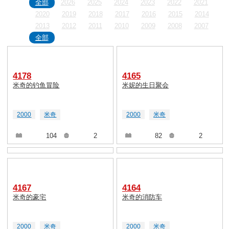
全部
2026
2025
2024
2023
2022
2021
2020
2019
2018
2017
2016
2015
2014
2013
2012
2011
2010
2009
2008
2007
全部
2006
2005
2004
2003
2002
2001
2000
1999
1998
1997
1996
1995
1994
1993
1992
1991
1990
4178
4165
米奇的钓鱼冒险
米妮的生日聚会
2000
米奇
2000
米奇
104
2
82
2
4167
4164
米奇的豪宅
米奇的消防车
2000
米奇
2000
米奇