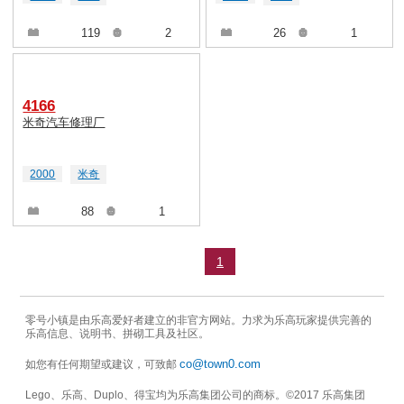
119
2
26
1
4166
米奇汽车修理厂
2000
米奇
88
1
1
零号小镇是由乐高爱好者建立的非官方网站。力求为乐高玩家提供完善的
乐高信息、说明书、拼砌工具及社区。
co@town0.com
如您有任何期望或建议，可致邮
Lego、乐高、Duplo、得宝均为乐高集团公司的商标。©2017 乐高集团