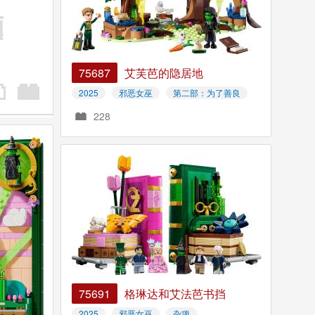
75687
艾芙芭的隐居地
2025
邪恶女巫
第二部：为了善良
228
75691
格琳达和艾法芭书挡
2025
邪恶女巫
杂项