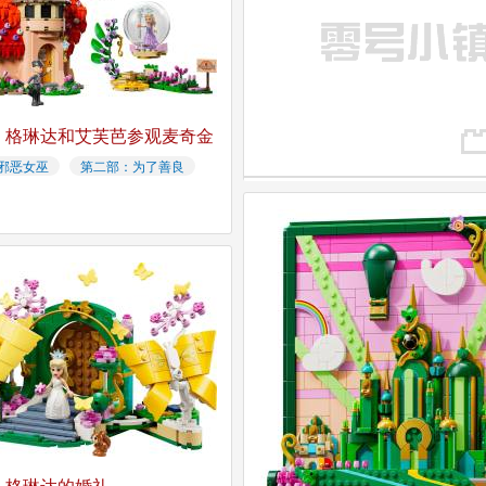
格琳达和艾芙芭参观麦奇金
邪恶女巫
第二部：为了善良
格琳达的婚礼