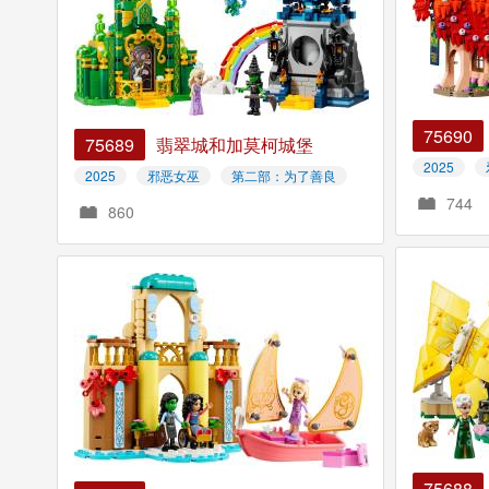
75690
75689
翡翠城和加莫柯城堡
2025
2025
邪恶女巫
第二部：为了善良
744
860
75688