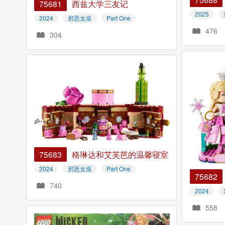
75681
西兹大学三友记
2025
2024
邪恶女巫
Part One
476
304
75683
格琳达和艾芙芭的温馨寝室
2024
邪恶女巫
Part One
75682
740
2024
558