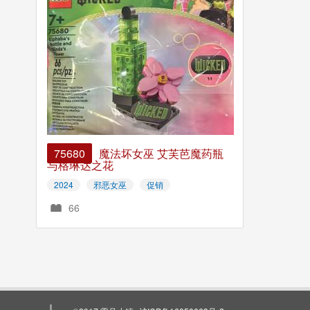
75680
魔法坏女巫 艾芙芭魔药瓶
与格琳达之花
2024
邪恶女巫
促销
66