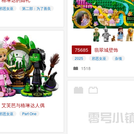
邪恶女巫
第二部：为了善良
75685
翡翠城壁饰
2025
邪恶女巫
杂项
1518
艾芙芭与格琳达人偶
邪恶女巫
Part One