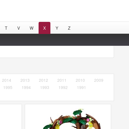
T
V
W
X
Y
Z
2014
2013
2012
2011
2010
2009
1995
1994
1993
1992
1991