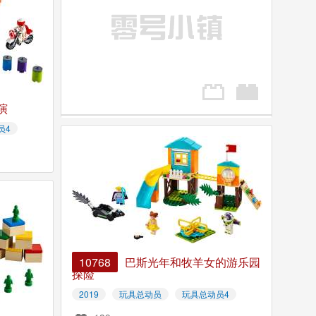
演
员4
10768
巴斯光年和牧羊女的游乐园
探险
2019
玩具总动员
玩具总动员4