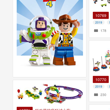
10769
2019
178
10770
2019
230