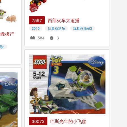
7597
西部火车大追捕
2010
玩具总动员
玩具总动员3
的救援行
584
3
员2
30073
巴斯光年的小飞船