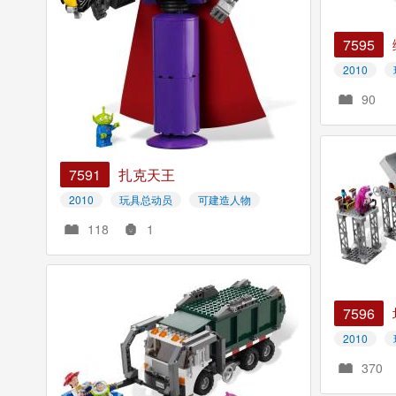
7595
2010
90
7591
扎克天王
2010
玩具总动员
可建造人物
118
1
7596
2010
370