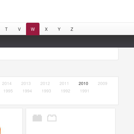
T
V
W
X
Y
Z
2014
2013
2012
2011
2010
2009
1995
1994
1993
1992
1991