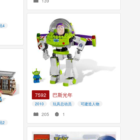
139
员4
7592
巴斯光年
2010
玩具总动员
可建造人物
205
1
员2