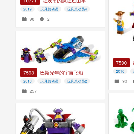
10771
狂欢节的疯狂过山车
2019
玩具总动员
玩具总动员4
98
2
7590
2010
7593
巴斯光年的宇宙飞船
92
2010
玩具总动员
玩具总动员2
257