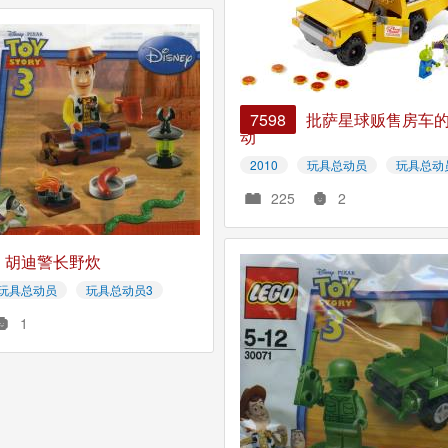
7598
批萨星球贩售房车
动
2010
玩具总动员
玩具总动
225
2
胡迪警长野炊
玩具总动员
玩具总动员3
1