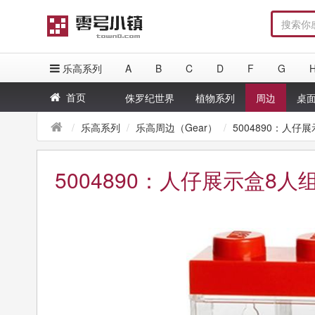
乐高系列
A
B
C
D
F
G
首页
侏罗纪世界
植物系列
周边
桌
乐高系列
乐高周边（Gear）
5004890：人仔展
5004890：人仔展示盒8人组