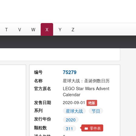
T
V
W
X
Y
Z
75279
编号
名称
星球大战：圣诞倒数日历
官方原名
LEGO Star Wars Advent
Calendar
发售日期
2020-09-01
绝版
系列
星球大战
节日
发行年份
2020
颗粒数
零件表
311