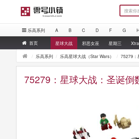
乐高系列
A
B
C
D
F
G
首页
星球大战
邪恶女巫
星期三
Xtr
乐高系列
乐高星球大战（Star Wars）
7527
75279：星球大战：圣诞倒