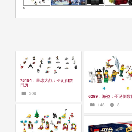
75184
：星球大战：圣诞倒数
日历
309
6299
：海盗：圣诞倒数
148
8