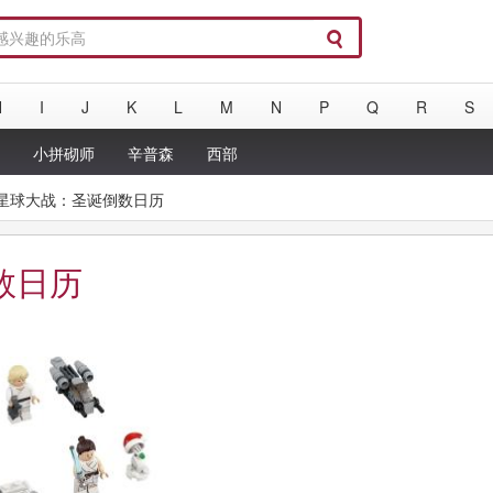
H
I
J
K
L
M
N
P
Q
R
S
a
小拼砌师
辛普森
西部
9：星球大战：圣诞倒数日历
数日历