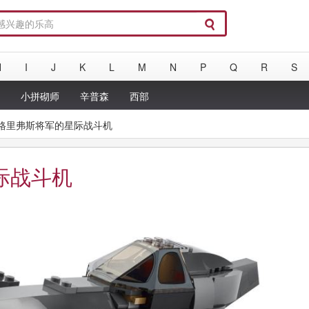
H
I
J
K
L
M
N
P
Q
R
S
a
小拼砌师
辛普森
西部
6：格里弗斯将军的星际战斗机
际战斗机