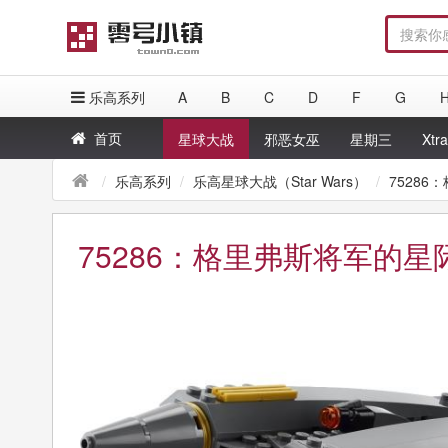
乐高系列
A
B
C
D
F
G
首页
星球大战
邪恶女巫
星期三
Xtr
乐高系列
乐高星球大战（Star Wars）
7528
75286：格里弗斯将军的星