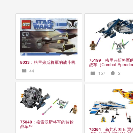
75199
：格里弗斯将军
8033
：格里弗斯将军的战斗机
战车（Combat Speede
44
157
2
75040
：格雷沃斯将军的转轮
战车™
75364
：新共和国 E-翼