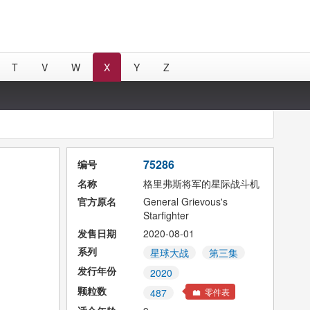
T
V
W
X
Y
Z
75286
编号
名称
格里弗斯将军的星际战斗机
官方原名
General Grievous's
Starfighter
发售日期
2020-08-01
系列
星球大战
第三集
发行年份
2020
颗粒数
零件表
487