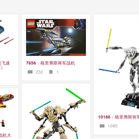
的飞速
7656
：格里弗斯将军战机
r）
232
1
10186
：格里弗斯将
1085
战机大