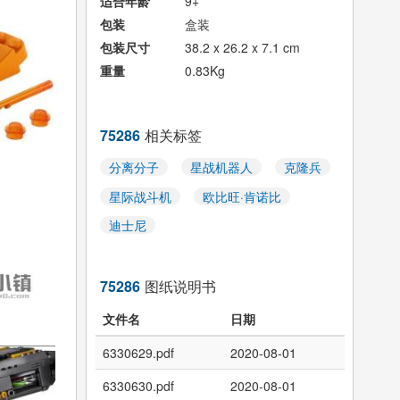
适合年龄
9+
包装
盒装
包装尺寸
38.2 x 26.2 x 7.1 cm
重量
0.83Kg
75286
相关标签
分离分子
星战机器人
克隆兵
星际战斗机
欧比旺·肯诺比
迪士尼
75286
图纸说明书
文件名
日期
6330629.pdf
2020-08-01
6330630.pdf
2020-08-01